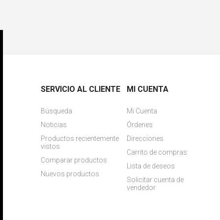
SERVICIO AL CLIENTE
MI CUENTA
Búsqueda
Mi Cuenta
Noticias
Órdenes
Productos recientemente
Direcciones
vistos
Carrito de compras
Comparar productos
Lista de deseos
Nuevos productos
Solicitar cuenta de
vendedor