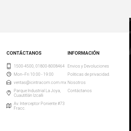
CONTÁCTANOS
INFORMACIÓN
1500-4500, 01800-8008464
Envios y Devoluciones
Mon--Fri 10:00 - 19:00
Politicas de privacidad.
ventas@icintracom.com.mx
Nosotros
Parque Industrial La Joya,
Contáctanos
Cuautitlán Izcalli
Av. Interceptor Poniente #73
Fracc.