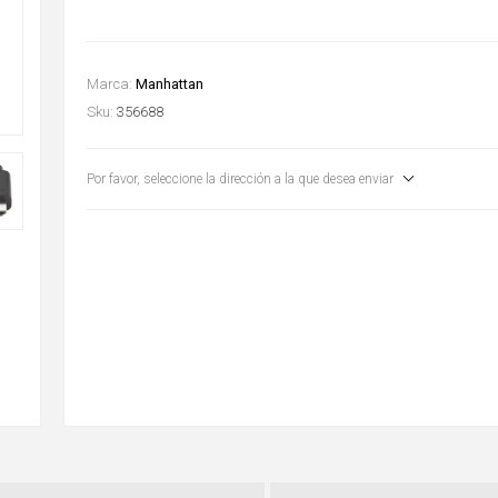
Marca:
Manhattan
Sku:
356688
Por favor, seleccione la dirección a la que desea enviar