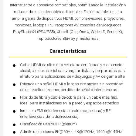
Internet entre dispositivos compatibles, optimizando la instalación y
reduciendo el uso de cables adicionales. Es compatible con una
amplia gama de dispositivos HDMI, como televisores, proyectores,
monitores, laptops, PC, receptores AV, consolas de videojuegos
PlayStation® (PS4/PS5), Xbox® (One, One X, Series S, Series X),
reproductores Blu-ray y mucho más
Características
Cable HDMI de ultra alta velocidad certificado y con licencia
oficial, con características vanguardistas y preparadas para
el futuro para aplicaciones de videojuegos y AV de gama alta
Extiende una señal HDMI a largas distancias sin necesidad
de un repetidor externo, pérdida de señal o interferencias
Híbrido de fibra y cable de cobre para un cable más fino,
ideal para instalaciones en la pared y espacios estrechos
Inmune a EMI (interferencias electromagnéticas) y RFI
(interferencias de radiofrecuencia)
Clasificación CMP/CPR (plenum)
Admite resoluciones 8K@60Hz, 4K@120Hz, 1440p@144Hz