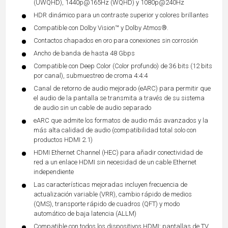
(UWQHD), 1440p@165Hz (WQHD) y 1080p@240Hz
HDR dinámico para un contraste superior y colores brillantes
Compatible con Dolby Vision™ y Dolby Atmos®.
Contactos chapados en oro para conexiones sin corrosión
Ancho de banda de hasta 48 Gbps
Compatible con Deep Color (Color profundo) de 36 bits (12 bits
por canal), submuestreo de croma 4:4:4
Canal de retorno de audio mejorado (eARC) para permitir que
el audio de la pantalla se transmita a través de su sistema
de audio sin un cable de audio separado
eARC que admite los formatos de audio más avanzados y la
más alta calidad de audio (compatibilidad total solo con
productos HDMI 2.1)
HDMI Ethernet Channel (HEC) para añadir conectividad de
red a un enlace HDMI sin necesidad de un cable Ethernet
independiente
Las características mejoradas incluyen frecuencia de
actualización variable (VRR), cambio rápido de medios
(QMS), transporte rápido de cuadros (QFT) y modo
automático de baja latencia (ALLM)
Compatible con todos los dispositivos HDMI: pantallas de TV,