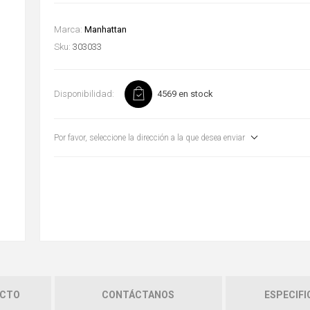
Marca:
Manhattan
Sku:
303033
Disponibilidad:
4569 en stock
Por favor, seleccione la dirección a la que desea enviar
UCTO
CONTÁCTANOS
ESPECIFI