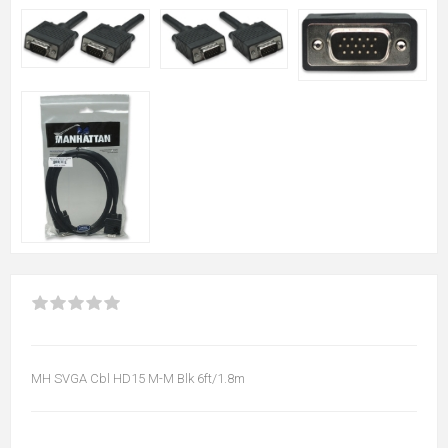
MH SVGA Cbl HD15 M-M Blk 6ft/1.8m