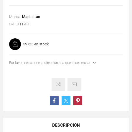
Marca:
Manhattan
Sku:
311731
59725 en stock
Por favor, seleccione la dirección a la que desea enviar
DESCRIPCIÓN