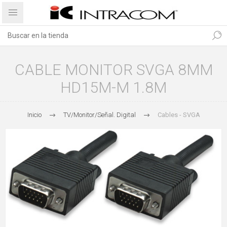
CABLE MONITOR SVGA 8MM
HD15M-M 1.8M
Inicio
TV/Monitor/Señal. Digital
Cables - SVGA