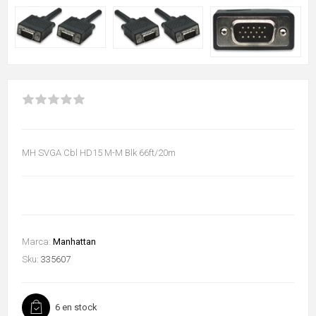
MH SVGA Cbl HD15 M-M Blk 66ft/20m
Marca:
Manhattan
Sku:
335607
6 en stock