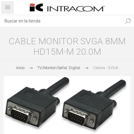
CABLE MONITOR SVGA 8MM
HD15M-M 20.0M
Inicio
TV/Monitor/Señal. Digital
Cables - SVGA