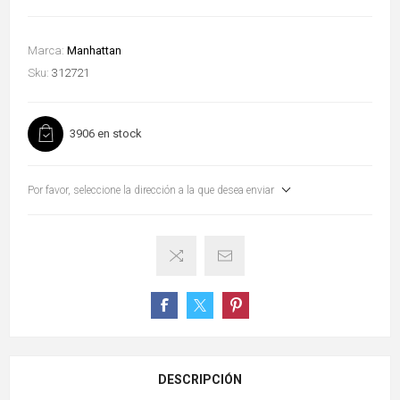
Marca:
Manhattan
Sku:
312721
3906 en stock
Por favor, seleccione la dirección a la que desea enviar
DESCRIPCIÓN