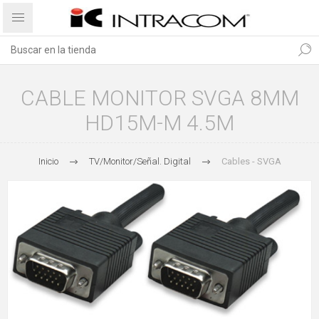
CABLE MONITOR SVGA 8MM
HD15M-M 4.5M
Inicio
TV/Monitor/Señal. Digital
Cables - SVGA