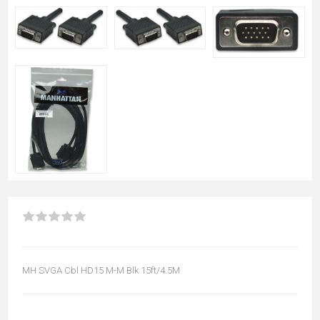
MH SVGA Cbl HD15 M-M Blk 15ft/4.5M