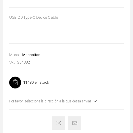
USB 2.0 Type-C Device Cable
Marca:
Manhattan
Sku:
354882
11480 en stock
Por favor, seleccione la dirección a la que desea enviar