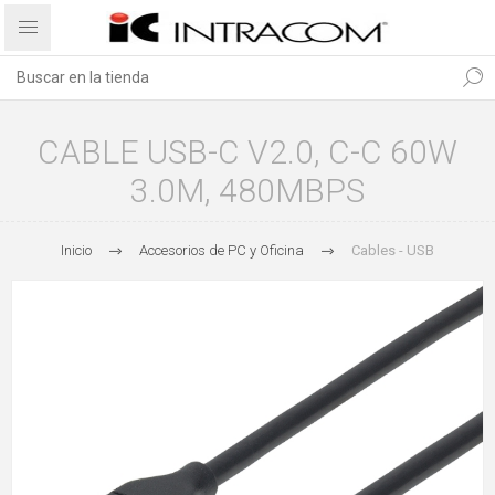
CABLE USB-C V2.0, C-C 60W
3.0M, 480MBPS
Inicio
Accesorios de PC y Oficina
Cables - USB