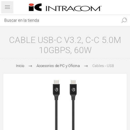
CABLE USB-C V3.2, C-C 5.0M
10GBPS, 60W
Inicio
Accesorios de PC y Oficina
Cables - USB