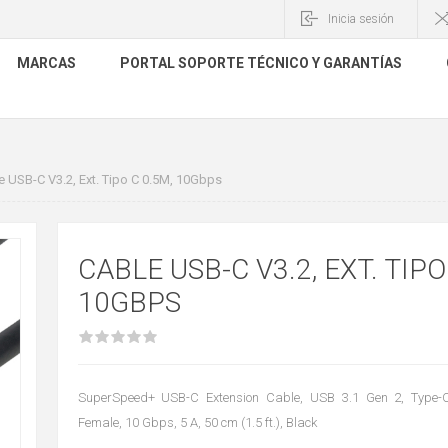
Inicia sesión
MARCAS
PORTAL SOPORTE TÉCNICO Y GARANTÍAS
e USB-C V3.2, Ext. Tipo C 0.5M, 10Gbps
CABLE USB-C V3.2, EXT. TIPO
10GBPS
SuperSpeed+ USB-C Extension Cable, USB 3.1 Gen 2, Type-
Female, 10 Gbps, 5 A, 50 cm (1.5 ft.), Black