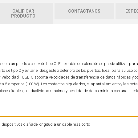
CALIFICAR
CONTÁCTANOS
ESPEC
PRODUCTO
 a un puerto o conexión tipo C. Este cable de extensión se puede utilizar para
to de tipo C y evitar el desgaste o deterioro de los puertos. Ideal para su uso c
r Velocidad+ USB-C soporta velocidades de transferencia de datos rápidas y co
a 5 amperios (100 W). Los contactos niquelados, el apantallamiento y las bot
iones fiables, conductividad máxima y pérdida de datos mínima con una interf
os dispositivos o añade longitud a un cable más corto