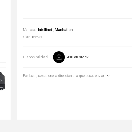
Marcas:
Intellinet
,
Manhattan
Sku:
355230
Disponibilidad:
430 en stock
Por favor, seleccione la dirección a la que desea enviar