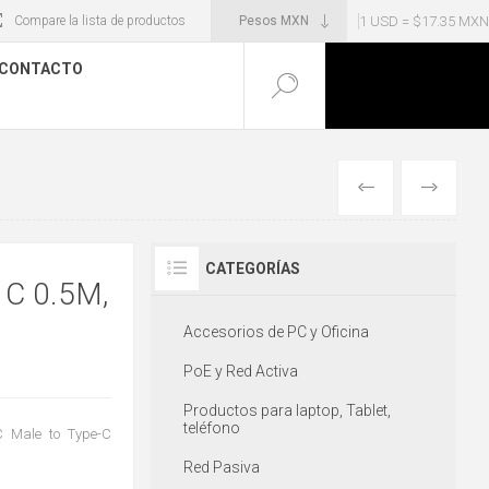
1 USD = $17.35 MXN
Compare la lista de productos
CONTACTO
ANTERIOR
SIGUIENT
CATEGORÍAS
 C 0.5M,
Accesorios de PC y Oficina
PoE y Red Activa
Productos para laptop, Tablet,
teléfono
C Male to Type-C
Red Pasiva