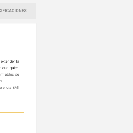
IFICACIONES
 extender la
on cualquier
nfiables de
as
erencia EMI