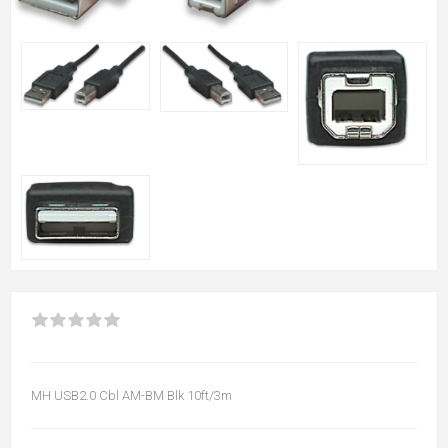
MH USB2.0 Cbl AM-BM Blk 10ft/3m