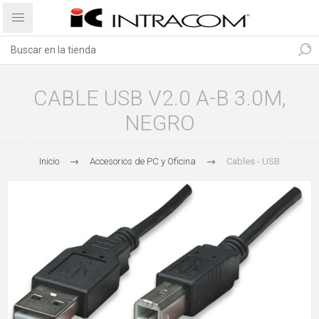
CABLE USB V2.0 A-B 3.0M,
NEGRO
Inicio
Accesorios de PC y Oficina
Cables - USB