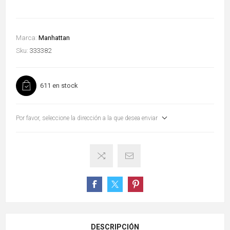
Marca:
Manhattan
Sku:
333382
611 en stock
Por favor, seleccione la dirección a la que desea enviar
DESCRIPCIÓN