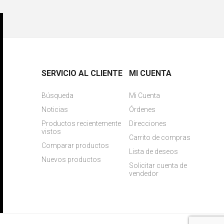
SERVICIO AL CLIENTE
MI CUENTA
Búsqueda
Mi Cuenta
Noticias
Órdenes
Productos recientemente
Direcciones
vistos
Carrito de compras
Comparar productos
Lista de deseos
Nuevos productos
Solicitar cuenta de
vendedor