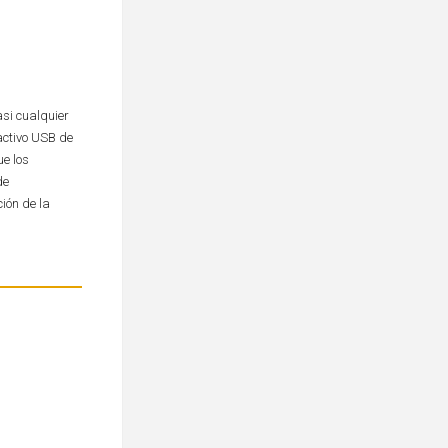
si cualquier
activo USB de
e los
de
ión de la