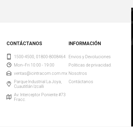
CONTÁCTANOS
INFORMACIÓN
1500-4500, 01800-8008464
Envios y Devoluciones
Mon--Fri 10:00 - 19:00
Politicas de privacidad.
ventas@icintracom.com.mx
Nosotros
Parque Industrial La Joya,
Contáctanos
Cuautitlán Izcalli
Av. Interceptor Poniente #73
Fracc.