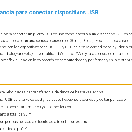
tancia para conectar dispositivos USB
ttan para conectar un puerto USB de una computadora a un dispositivo USB en ca
les proporcionan una cómoda conexión de 30 m (99 pies). El cable de extensión 
ente con las especificaciones USB 1.1 y USB de alta velocidad para ayudar a qu
cidad plug-and-play, la versatilidad Windows/Mac y la ausencia de requisitos 
or flexibilidad en la colocación de computadoras y periféricos y en la distribuc
dmite velocidades de transferencia de datos de hasta 480 Mbps
al USB de alta velocidad y las especificaciones eléctricas y de temporización
 para conectar armarios y otros periféricos.
ancia total de 30 m
n por bus no requiere fuente de alimentación externa
u ciudad o país*)