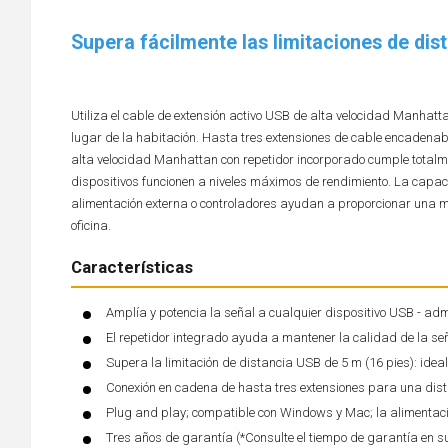
Supera fácilmente las limitaciones de dis
Utiliza el cable de extensión activo USB de alta velocidad Manha
lugar de la habitación. Hasta tres extensiones de cable encadenab
alta velocidad Manhattan con repetidor incorporado cumple totalm
dispositivos funcionen a niveles máximos de rendimiento. La capa
alimentación externa o controladores ayudan a proporcionar una may
oficina.
Características
Amplía y potencia la señal a cualquier dispositivo USB - a
El repetidor integrado ayuda a mantener la calidad de la señ
Supera la limitación de distancia USB de 5 m (16 pies): ideal
Conexión en cadena de hasta tres extensiones para una dist
Plug and play; compatible con Windows y Mac; la alimentació
Tres años de garantía (*Consulte el tiempo de garantía en s