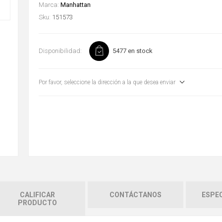
Marca:
Manhattan
Sku:
151573
Disponibilidad:
5477 en stock
Por favor, seleccione la dirección a la que desea enviar
CALIFICAR
CONTÁCTANOS
ESPEC
PRODUCTO