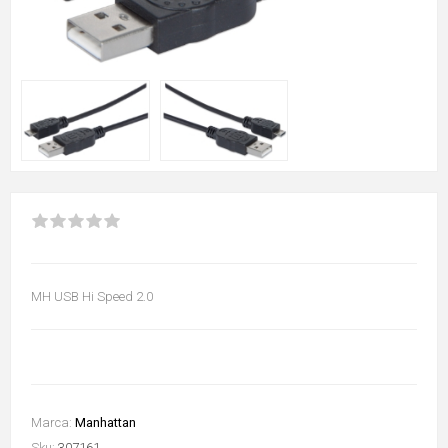
MH USB Hi Speed 2.0
Marca:
Manhattan
Sku:
307161