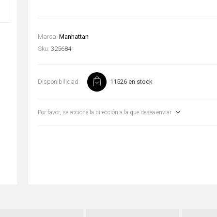
Marca:
Manhattan
Sku:
325684
Disponibilidad:
11526 en stock
Por favor, seleccione la dirección a la que desea enviar