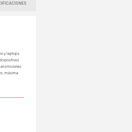
IFICACIONES
o y laptops.
dispositivos
transmisiones
les, máxima