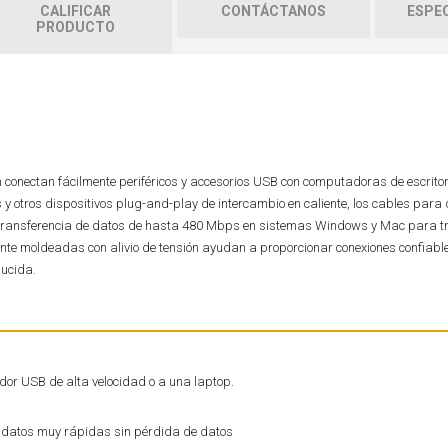
CALIFICAR
CONTÁCTANOS
ESPEC
PRODUCTO
conectan fácilmente periféricos y accesorios USB con computadoras de escritori
 otros dispositivos plug-and-play de intercambio en caliente, los cables para 
 transferencia de datos de hasta 480 Mbps en sistemas Windows y Mac para 
ente moldeadas con alivio de tensión ayudan a proporcionar conexiones confiab
ducida.
dor USB de alta velocidad o a una laptop.
e datos muy rápidas sin pérdida de datos