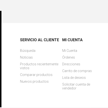
SERVICIO AL CLIENTE
MI CUENTA
Búsqueda
Mi Cuenta
Noticias
Órdenes
Productos recientemente
Direcciones
vistos
Carrito de compras
Comparar productos
Lista de deseos
Nuevos productos
Solicitar cuenta de
vendedor