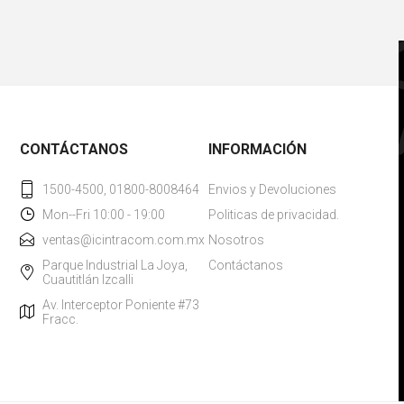
CONTÁCTANOS
INFORMACIÓN
1500-4500, 01800-8008464
Envios y Devoluciones
Mon--Fri 10:00 - 19:00
Politicas de privacidad.
ventas@icintracom.com.mx
Nosotros
Parque Industrial La Joya,
Contáctanos
Cuautitlán Izcalli
Av. Interceptor Poniente #73
Fracc.