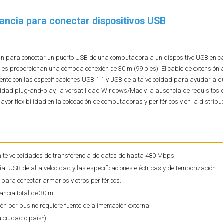
tancia para conectar dispositivos USB
ttan para conectar un puerto USB de una computadora a un dispositivo USB en ca
les proporcionan una cómoda conexión de 30 m (99 pies). El cable de extensión 
ente con las especificaciones USB 1.1 y USB de alta velocidad para ayudar a qu
cidad plug-and-play, la versatilidad Windows/Mac y la ausencia de requisitos 
or flexibilidad en la colocación de computadoras y periféricos y en la distribuc
dmite velocidades de transferencia de datos de hasta 480 Mbps
al USB de alta velocidad y las especificaciones eléctricas y de temporización
 para conectar armarios y otros periféricos.
ancia total de 30 m
n por bus no requiere fuente de alimentación externa
u ciudad o país*)