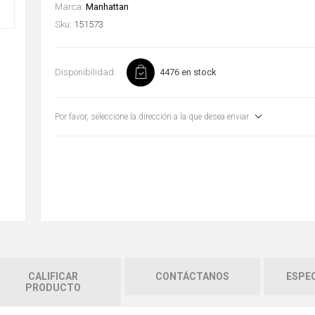
Marca:
Manhattan
Sku:
151573
Disponibilidad:
4476 en stock
Por favor, seleccione la dirección a la que desea enviar
CALIFICAR
CONTÁCTANOS
ESPEC
PRODUCTO