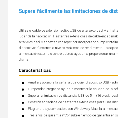
Supera fácilmente las limitaciones de dis
Utiliza el cable de extensión activo USB de alta velocidad Manha
lugar de la habitación. Hasta tres extensiones de cable encadenab
alta velocidad Manhattan con repetidor incorporado cumple totalm
dispositivos funcionen a niveles máximos de rendimiento. La capa
alimentación externa o controladores ayudan a proporcionar una may
oficina.
Características
Amplía y potencia la señal a cualquier dispositivo USB - a
El repetidor integrado ayuda a mantener la calidad de la señ
Supera la limitación de distancia USB de 5 m (16 pies): ideal
Conexión en cadena de hasta tres extensiones para una dist
Plug and play; compatible con Windows y Mac; la alimentació
Tres años de garantía (*Consulte el tiempo de garantía en s