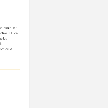
si cualquier
activo USB de
e los
de
ión de la