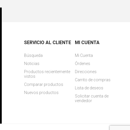
SERVICIO AL CLIENTE
MI CUENTA
Búsqueda
Mi Cuenta
Noticias
Órdenes
Productos recientemente
Direcciones
vistos
Carrito de compras
Comparar productos
Lista de deseos
Nuevos productos
Solicitar cuenta de
vendedor