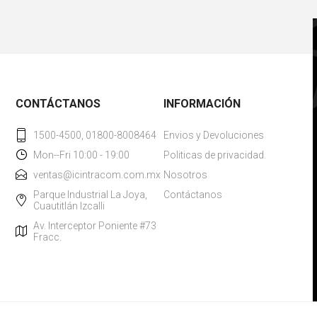
CONTÁCTANOS
INFORMACIÓN
1500-4500, 01800-8008464
Envios y Devoluciones
Mon--Fri 10:00 - 19:00
Politicas de privacidad.
ventas@icintracom.com.mx
Nosotros
Parque Industrial La Joya,
Contáctanos
Cuautitlán Izcalli
Av. Interceptor Poniente #73
Fracc.