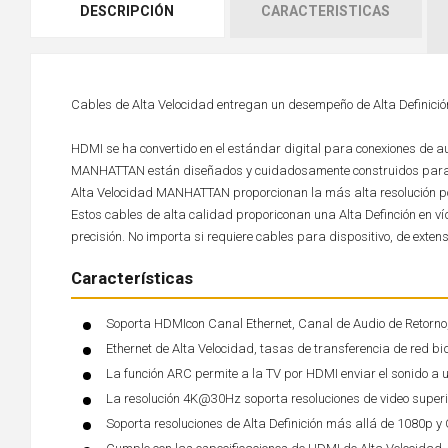
DESCRIPCIÓN
CARACTERISTICAS
Cables de Alta Velocidad entregan un desempeño de Alta Definició
HDMI se ha convertido en el estándar digital para conexiones de a
MANHATTAN están diseñados y cuidadosamente construidos para cu
Alta Velocidad MANHATTAN proporcionan la más alta resolución pos
Estos cables de alta calidad proporiconan una Alta Definción en v
precisión. No importa si requiere cables para dispositivo, de exte
Características
Soporta HDMIcon Canal Ethernet, Canal de Audio de Retorno,
Ethernet de Alta Velocidad, tasas de transferencia de red b
La función ARC permite a la TV por HDMI enviar el sonido a u
La resolución 4K@30Hz soporta resoluciones de video superi
Soporta resoluciones de Alta Definición más allá de 1080p y 