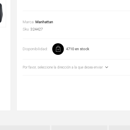
Marca:
Manhattan
Sku:
324427
Disponibilidad:
4710 en stock
Por favor, seleccione la dirección a la que desea enviar