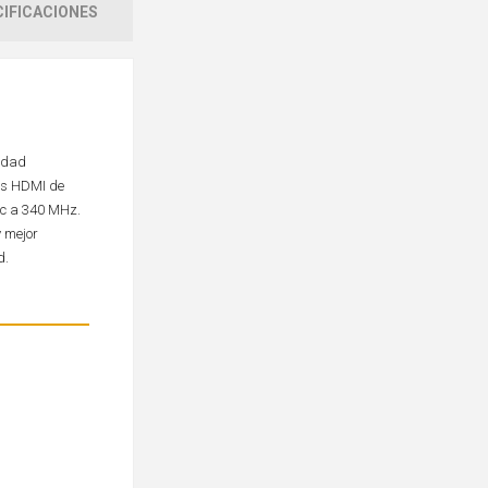
IFICACIONES
cidad
es HDMI de
ec a 340 MHz.
y mejor
d.