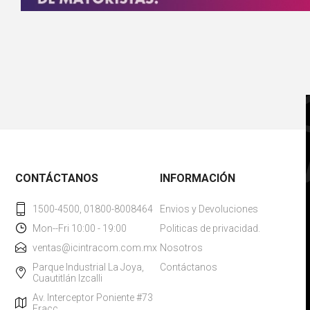
CONTÁCTANOS
INFORMACIÓN
1500-4500, 01800-8008464
Envios y Devoluciones
Mon--Fri 10:00 - 19:00
Politicas de privacidad.
ventas@icintracom.com.mx
Nosotros
Parque Industrial La Joya,
Contáctanos
Cuautitlán Izcalli
Av. Interceptor Poniente #73
Fracc.