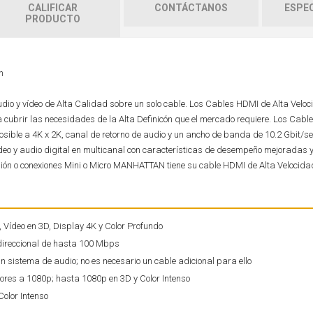
CALIFICAR
CONTÁCTANOS
ESPEC
PRODUCTO
n
udio y vídeo de Alta Calidad sobre un solo cable. Los Cables HDMI de Alta Velo
brir las necesidades de la Alta Definicón que el mercado requiere. Los Cabl
ible a 4K x 2K, canal de retorno de audio y un ancho de banda de 10.2 Gbit/s
ídeo y audio digital en multicanal con características de desempeño mejoradas 
nsión o conexiones Mini o Micro MANHATTAN tiene su cable HDMI de Alta Velocida
 Vídeo en 3D, Display 4K y Color Profundo
idireccional de hasta 100 Mbps
n sistema de audio; no es necesario un cable adicional para ello
ores a 1080p; hasta 1080p en 3D y Color Intenso
Color Intenso