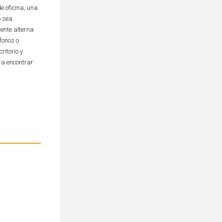
e oficina, una
o sea
ente alterna
fonos o
itorio y
ra encontrar