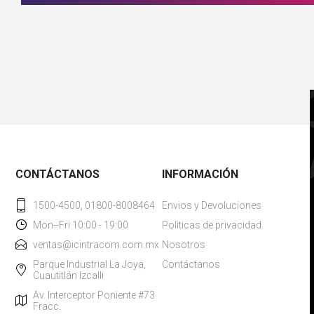
CONTÁCTANOS
INFORMACIÓN
1500-4500, 01800-8008464
Envios y Devoluciones
Mon--Fri 10:00 - 19:00
Politicas de privacidad.
ventas@icintracom.com.mx
Nosotros
Parque Industrial La Joya,
Contáctanos
Cuautitlán Izcalli
Av. Interceptor Poniente #73
Fracc.