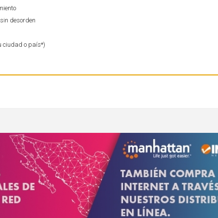
miento
 sin desorden
u ciudad o país*)