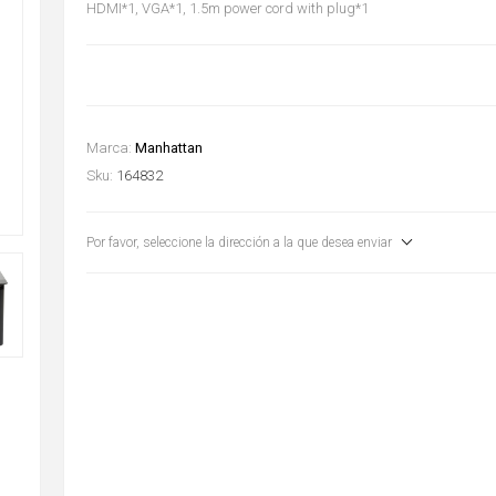
HDMI*1, VGA*1, 1.5m power cord with plug*1
Marca:
Manhattan
Sku:
164832
Por favor, seleccione la dirección a la que desea enviar