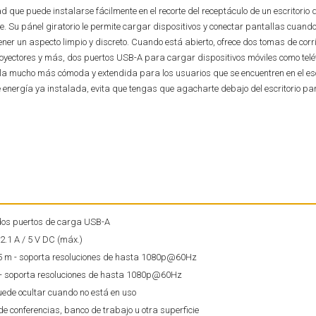
que puede instalarse fácilmente en el recorte del receptáculo de un escritorio d
e. Su pánel giratorio le permite cargar dispositivos y conectar pantallas cuand
er un aspecto limpio y discreto. Cuando está abierto, ofrece dos tomas de corri
oyectores y más, dos puertos USB-A para cargar dispositivos móviles como telé
la mucho más cómoda y extendida para los usuarios que se encuentren en el escr
e energía ya instalada, evita que tengas que agacharte debajo del escritorio pa
 dos puertos de carga USB-A
.1 A / 5 V DC (máx.)
5 m - soporta resoluciones de hasta 1080p@60Hz
 - soporta resoluciones de hasta 1080p@60Hz
uede ocultar cuando no está en uso
 de conferencias, banco de trabajo u otra superficie