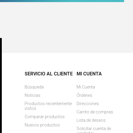
SERVICIO AL CLIENTE
MI CUENTA
Búsqueda
Mi Cuenta
Noticias
Órdenes
Productos recientemente
Direcciones
vistos
Carrito de compras
Comparar productos
Lista de deseos
Nuevos productos
Solicitar cuenta de