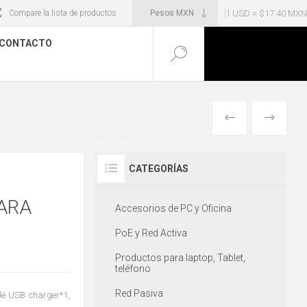
1 USD = $17.40 MXN
Compare la lista de productos
CONTACTO
ANTERIOR
SIGUIENT
CATEGORÍAS
ARA
Accesorios de PC y Oficina
PoE y Red Activa
Productos para laptop, Tablet,
teléfono
Red Pasiva
le USB charger*1,