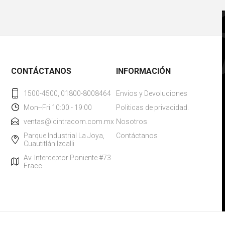
CONTÁCTANOS
INFORMACIÓN
1500-4500, 01800-8008464
Envios y Devoluciones
Mon--Fri 10:00 - 19:00
Politicas de privacidad.
ventas@icintracom.com.mx
Nosotros
Parque Industrial La Joya,
Contáctanos
Cuautitlán Izcalli
Av. Interceptor Poniente #73
Fracc.