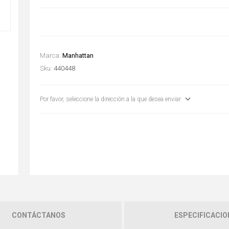
Marca:
Manhattan
Sku:
440448
Por favor, seleccione la dirección a la que desea enviar
CONTÁCTANOS
ESPECIFICACIO