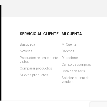
SERVICIO AL CLIENTE
MI CUENTA
Búsqueda
Mi Cuenta
Noticias
Órdenes
Productos recientemente
Direcciones
vistos
Carrito de compras
Comparar productos
Lista de deseos
Nuevos productos
Solicitar cuenta de
vendedor