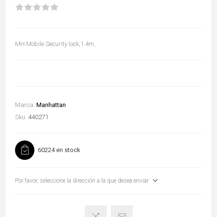
MH Mobile Security lock,1.4m,
Marca:
Manhattan
Sku:
440271
60224 en stock
Por favor, seleccione la dirección a la que desea enviar