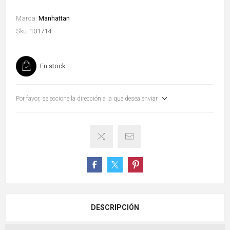
Marca:
Manhattan
Sku:
101714
En stock
Por favor, seleccione la dirección a la que desea enviar
DESCRIPCIÓN