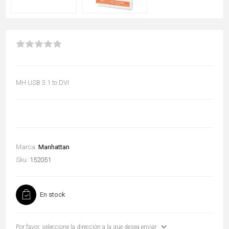
MH USB 3.1 to DVI
Marca:
Manhattan
Sku:
152051
En stock
Por favor, seleccione la dirección a la que desea enviar