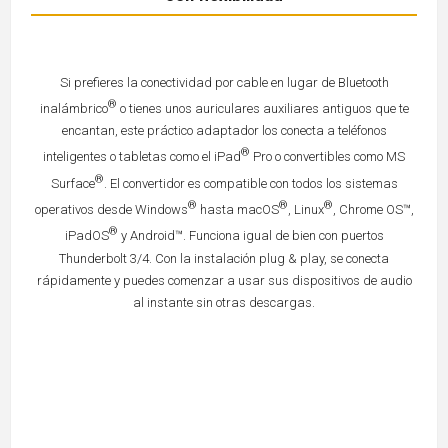
Si prefieres la conectividad por cable en lugar de Bluetooth
®
inalámbrico
o tienes unos auriculares auxiliares antiguos que te
encantan, este práctico adaptador los conecta a teléfonos
®
inteligentes o tabletas como el iPad
Pro o convertibles como MS
®
Surface
. El convertidor es compatible con todos los sistemas
®
®
®
operativos desde Windows
hasta macOS
, Linux
, Chrome OS™,
®
iPadOS
y Android™. Funciona igual de bien con puertos
Thunderbolt 3/4. Con la instalación plug & play, se conecta
rápidamente y puedes comenzar a usar sus dispositivos de audio
al instante sin otras descargas.