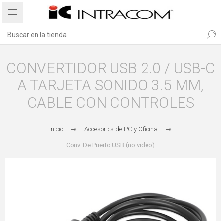
CONVERTIDOR USB 2.0 / USB-C
A TARJETA SONIDO 3.5 MM,
CABLE CON CONTROLES
Inicio
Accesorios de PC y Oficina
Conv. De Puerto USB (no video)