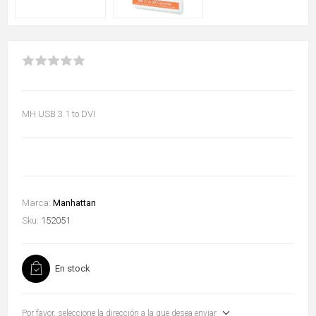
MH USB 3.1 to DVI
Marca:
Manhattan
Sku:
152051
En stock
Por favor, seleccione la dirección a la que desea enviar