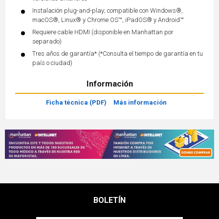
Instalación plug-and-play; compatible con Windows®,
macOS®, Linux® y Chrome OS™, iPadOS® y Android™
Requiere cable HDMI (disponible en Manhattan por
separado)
Tres años de garantía* (*Consulta el tiempo de garantía en tu
país o ciudad)
Información
Ficha técnica (PDF)
Más información
BOLETÍN