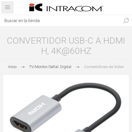
CONVERTIDOR USB-C A HDMI
H, 4K@60HZ
Inicio
TV/Monitor/Señal. Digital
Convertidores de Video