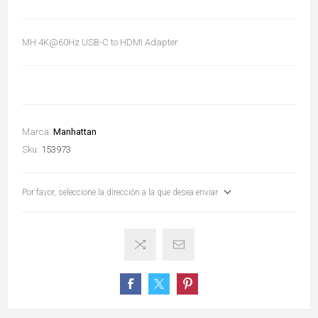
MH 4K@60Hz USB-C to HDMI Adapter
Marca:
Manhattan
Sku:
153973
Por favor, seleccione la dirección a la que desea enviar