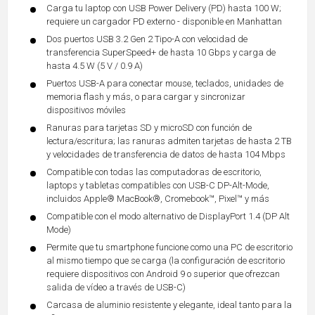
Carga tu laptop con USB Power Delivery (PD) hasta 100 W;
requiere un cargador PD externo - disponible en Manhattan
Dos puertos USB 3.2 Gen 2 Tipo-A con velocidad de
transferencia SuperSpeed+ de hasta 10 Gbps y carga de
hasta 4.5 W (5 V / 0.9 A)
Puertos USB-A para conectar mouse, teclados, unidades de
memoria flash y más, o para cargar y sincronizar
dispositivos móviles
Ranuras para tarjetas SD y microSD con función de
lectura/escritura; las ranuras admiten tarjetas de hasta 2 TB
y velocidades de transferencia de datos de hasta 104 Mbps
Compatible con todas las computadoras de escritorio,
laptops y tabletas compatibles con USB-C DP-Alt-Mode,
incluidos Apple® MacBook®, Cromebook™, Pixel™ y más
Compatible con el modo alternativo de DisplayPort 1.4 (DP Alt
Mode)
Permite que tu smartphone funcione como una PC de escritorio
al mismo tiempo que se carga (la configuración de escritorio
requiere dispositivos con Android 9 o superior que ofrezcan
salida de vídeo a través de USB-C)
Carcasa de aluminio resistente y elegante, ideal tanto para la