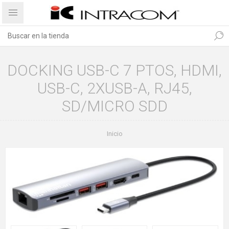
DOCKING USB-C 7 PTOS, HDMI,
USB-C, 2XUSB-A, RJ45,
SD/MICRO SDD
Inicio