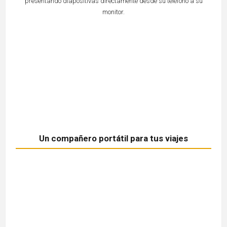
presentando diapositivas directamente desde su teléfono a su
monitor.
Un compañero portátil para tus viajes