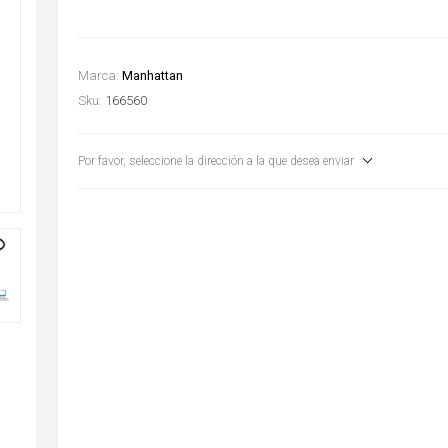
Marca:
Manhattan
Sku:
166560
Por favor, seleccione la dirección a la que desea enviar