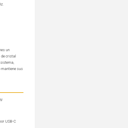
Hz.
enes un
de cristal
 sistema,
to mantiene sus
 W
 por USB-C