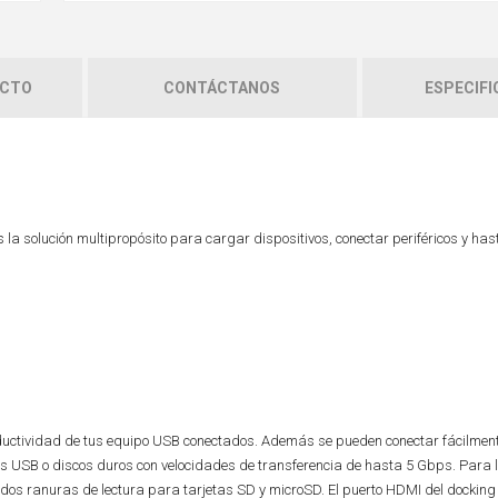
UCTO
CONTÁCTANOS
ESPECIFI
 solución multipropósito para cargar dispositivos, conectar periféricos y has
ductividad de tus equipo USB conectados. Además se pueden conectar fácilmente
s USB o discos duros con velocidades de transferencia de hasta 5 Gbps. Para 
e dos ranuras de lectura para tarjetas SD y microSD. El puerto HDMI del docking 