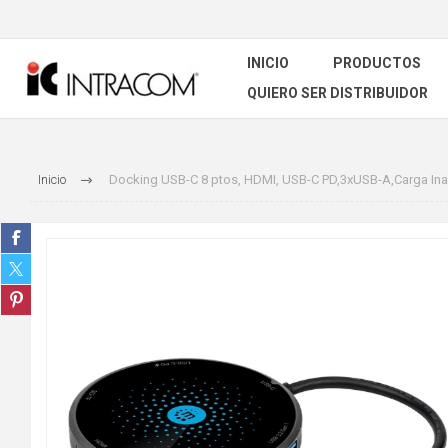
INICIO
PRODUCTOS
QUIERO SER DISTRIBUIDOR
Inicio
Docking USB-C 8 ptos, HDMI, USB-C PD,3xUSB-A,Carga Ina