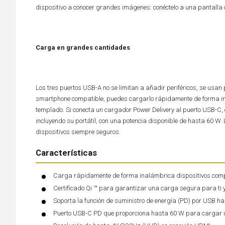
dispositivo a conocer grandes imágenes: conéctelo a una pantalla 
Carga en grandes cantidades
Los tres puertos USB-A no se limitan a añadir periféricos, se usan 
smartphone compatible, puedes cargarlo rápidamente de forma inal
templado. Si conecta un cargador Power Delivery al puerto USB-C, 
incluyendo su portátil, con una potencia disponible de hasta 60 W.
dispositivos siempre seguros.
Características
Carga rápidamente de forma inalámbrica dispositivos compat
Certificado Qi ™ para garantizar una carga segura para ti y
Soporta la función de suministro de energía (PD) por USB h
Puerto USB-C PD que proporciona hasta 60 W para cargar un p