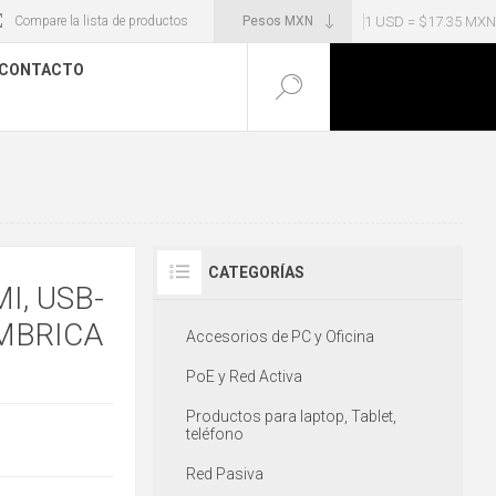
1 USD = $17.35 MXN
Compare la lista de productos
CONTACTO
CATEGORÍAS
I, USB-
MBRICA
Accesorios de PC y Oficina
PoE y Red Activa
Productos para laptop, Tablet,
teléfono
Red Pasiva