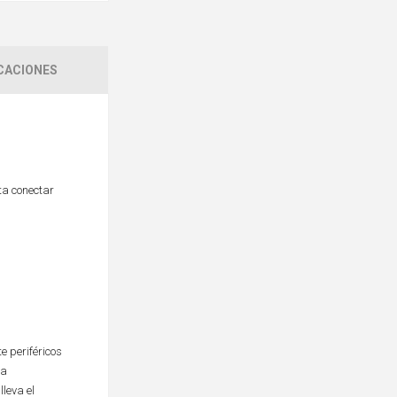
CACIONES
ta conectar
 periféricos
la
lleva el