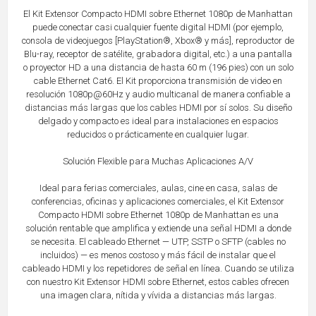
El Kit Extensor Compacto HDMI sobre Ethernet 1080p de Manhattan
puede conectar casi cualquier fuente digital HDMI (por ejemplo,
consola de videojuegos [PlayStation®, Xbox® y más], reproductor de
Blu-ray, receptor de satélite, grabadora digital, etc.) a una pantalla
o proyector HD a una distancia de hasta 60 m (196 pies) con un solo
cable Ethernet Cat6. El Kit proporciona transmisión de video en
resolución 1080p@60Hz y audio multicanal de manera confiable a
distancias más largas que los cables HDMI por sí solos. Su diseño
delgado y compacto es ideal para instalaciones en espacios
reducidos o prácticamente en cualquier lugar.
Solución Flexible para Muchas Aplicaciones A/V
Ideal para ferias comerciales, aulas, cine en casa, salas de
conferencias, oficinas y aplicaciones comerciales, el Kit Extensor
Compacto HDMI sobre Ethernet 1080p de Manhattan es una
solución rentable que amplifica y extiende una señal HDMI a donde
se necesita. El cableado Ethernet — UTP, SSTP o SFTP (cables no
incluidos) — es menos costoso y más fácil de instalar que el
cableado HDMI y los repetidores de señal en línea. Cuando se utiliza
con nuestro Kit Extensor HDMI sobre Ethernet, estos cables ofrecen
una imagen clara, nítida y vívida a distancias más largas.