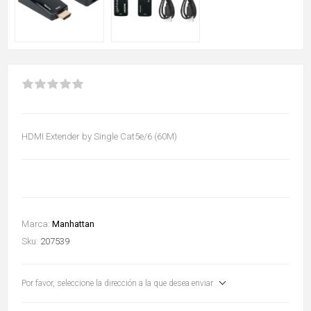
HDMI Extender by Single Cat5e/6 (60M)
Marca:
Manhattan
Sku:
207539
Por favor, seleccione la dirección a la que desea enviar