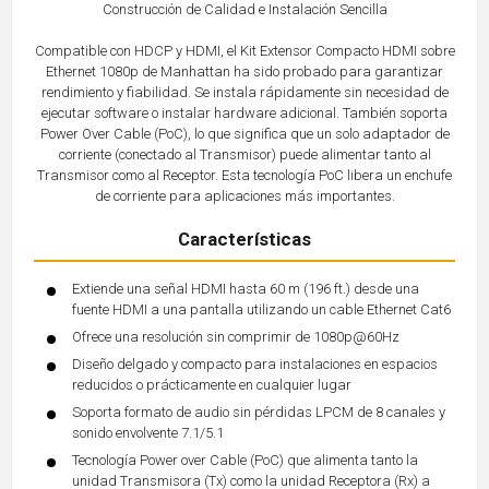
Construcción de Calidad e Instalación Sencilla
Compatible con HDCP y HDMI, el Kit Extensor Compacto HDMI sobre
Ethernet 1080p de Manhattan ha sido probado para garantizar
rendimiento y fiabilidad. Se instala rápidamente sin necesidad de
ejecutar software o instalar hardware adicional. También soporta
Power Over Cable (PoC), lo que significa que un solo adaptador de
corriente (conectado al Transmisor) puede alimentar tanto al
Transmisor como al Receptor. Esta tecnología PoC libera un enchufe
de corriente para aplicaciones más importantes.
Características
Extiende una señal HDMI hasta 60 m (196 ft.) desde una
fuente HDMI a una pantalla utilizando un cable Ethernet Cat6
Ofrece una resolución sin comprimir de 1080p@60Hz
Diseño delgado y compacto para instalaciones en espacios
reducidos o prácticamente en cualquier lugar
Soporta formato de audio sin pérdidas LPCM de 8 canales y
sonido envolvente 7.1/5.1
Tecnología Power over Cable (PoC) que alimenta tanto la
unidad Transmisora (Tx) como la unidad Receptora (Rx) a