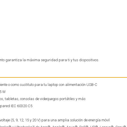
nto garantiza la máxima seguridad para ti y tus dispositivos.
iente o como sustituto para tu laptop con alimentación USB-C
65 W
s, tabletas, consolas de videojuegos portátiles y más
 pared IEC 60320 C5
oltaje (5, 9, 12, 15 y 20 V) para una amplia solución de energía móvil