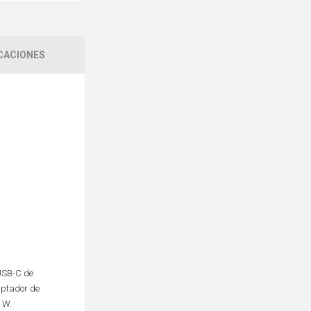
CACIONES
 USB-C de
aptador de
 W.