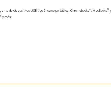
®
 gama de dispositivos USB tipo C, como portátiles, Chromebooks™, MacBooks
y
®
y más.