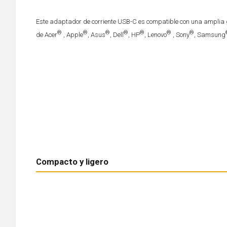
Este adaptador de corriente USB-C es compatible con una amplia
®
®
®
®
®
®
®
de Acer
, Apple
, Asus
, Dell
, HP
, Lenovo
, Sony
, Samsung
Compacto y ligero