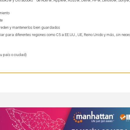
cBooks® y Ultrabooks™ de Acer®, Apple®, Asus®, Dell®, HP®, Lenovo®, Sony
miento
te
enreden y mantenerlos bien guardados
r para diferentes regiones como C5 a EE.UU., UE, Reino Unido y más, sin nece
tu país o ciudad)