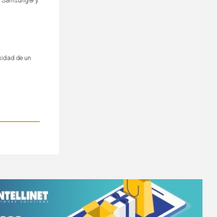
®, Samsung® y
sidad de un