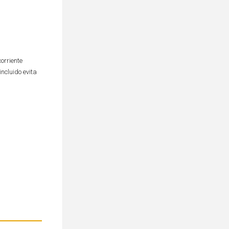
orriente
incluido evita