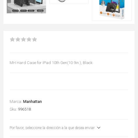
MH Hard Case for iPad 10th Gen(10.9in.), Black
Marca:
Manhattan
Sku:
996518
Por favor, seleccione la dirección a la que desea enviar