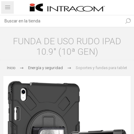
FUNDA DE USO RUDO IPAD
10.9" (10ª GEN)
Inicio
Energía y seguridad
Soportes y fundas para tablet