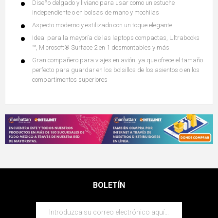
Diseño delgado y liviano para usar como un estuche
independiente o en bolsas de mano y mochilas
Aspecto moderno y estilizado con un toque elegante
Ideal para la mayoría de las laptops compactas, Ultrabooks
™, Microsoft® Surface 2 en 1 desmontables y más
Gran compañero para viajes en avión, ya que ofrece el tamaño
perfecto para guardar en los bolsillos de los asientos o en los
compartimentos superiores
BOLETÍN