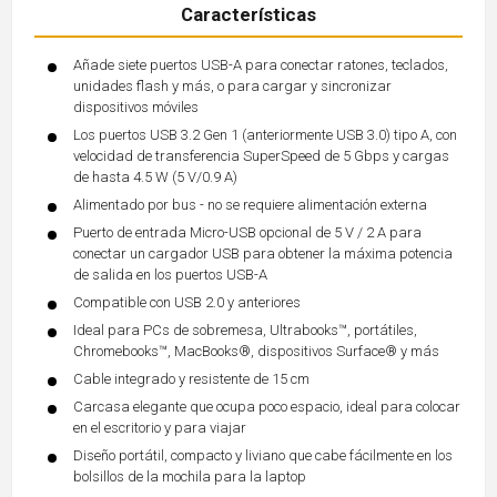
Características
Añade siete puertos USB-A para conectar ratones, teclados,
unidades flash y más, o para cargar y sincronizar
dispositivos móviles
Los puertos USB 3.2 Gen 1 (anteriormente USB 3.0) tipo A, con
velocidad de transferencia SuperSpeed de 5 Gbps y cargas
de hasta 4.5 W (5 V/0.9 A)
Alimentado por bus - no se requiere alimentación externa
Puerto de entrada Micro-USB opcional de 5 V / 2 A para
conectar un cargador USB para obtener la máxima potencia
de salida en los puertos USB-A
Compatible con USB 2.0 y anteriores
Ideal para PCs de sobremesa, Ultrabooks™, portátiles,
Chromebooks™, MacBooks®, dispositivos Surface® y más
Cable integrado y resistente de 15 cm
Carcasa elegante que ocupa poco espacio, ideal para colocar
en el escritorio y para viajar
Diseño portátil, compacto y liviano que cabe fácilmente en los
bolsillos de la mochila para la laptop