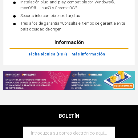
Instalación plug-and-play; compatible con Windows®,
macOS®, Linux® y Chrome OS™.
Soporta intercambio entre tarjetas
Tres años de garantía *Consulta el tiempo de garantía en tu
país o ciudad de origen
Información
Ficha técnica (PDF)
Más información
BOLETÍN