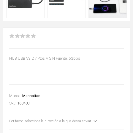
HUB USB V3.2 7 Ptos A SIN Fuente, 5Gbps
Marca:
Manhattan
Sku:
168403
Por favor, seleccione la dirección a la que desea enviar