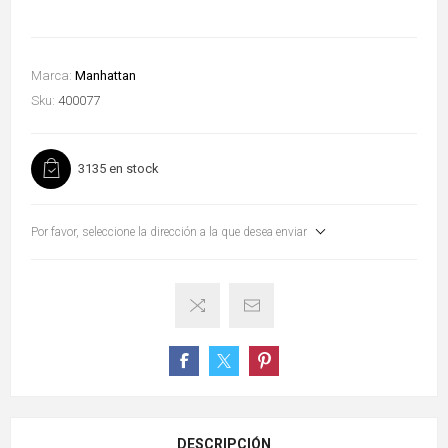
Marca:
Manhattan
Sku:
400077
3135 en stock
Por favor, seleccione la dirección a la que desea enviar
DESCRIPCIÓN