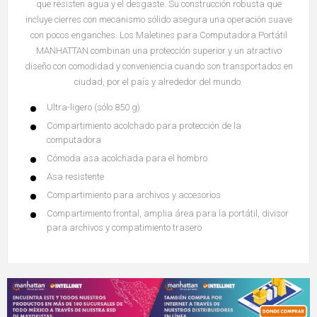
que resisten agua y el desgaste. Su construcción robusta que
incluye cierres con mecanismo sólido asegura una operación suave
con pocos enganches. Los Maletines para Computadora Portátil
MANHATTAN combinan una protección superior y un atractivo
diseño con comodidad y conveniencia cuando son transportados en
ciudad, por el país y alrededor del mundo.
Ultra-ligero (sólo 850 g)
Compartimiento acolchado para protección de la
computadora
Cómoda asa acolchada para el hombro
Asa resistente
Compartimiento para archivos y accesorios
Compartimiento frontal, amplia área para la portátil, divisor
para archivos y compatimiento trasero