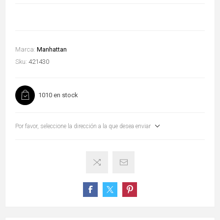
Marca:
Manhattan
Sku:
421430
1010 en stock
Por favor, seleccione la dirección a la que desea enviar