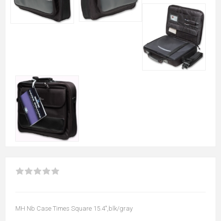
MH Nb Case Times Square 15.4",blk/gray