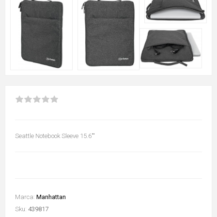
Seattle Notebook Sleeve 15.6""
Marca:
Manhattan
Sku:
439817