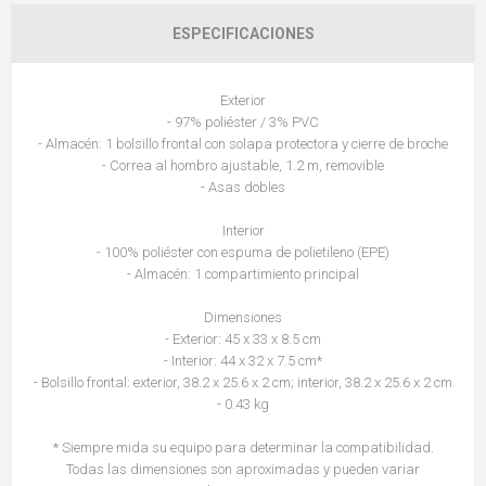
ESPECIFICACIONES
Exterior
- 97% poliéster / 3% PVC
- Almacén: 1 bolsillo frontal con solapa protectora y cierre de broche
- Correa al hombro ajustable, 1.2 m, removible
- Asas dobles
Interior
- 100% poliéster con espuma de polietileno (EPE)
- Almacén: 1 compartimiento principal
Dimensiones
- Exterior: 45 x 33 x 8.5 cm
- Interior: 44 x 32 x 7.5 cm*
- Bolsillo frontal: exterior, 38.2 x 25.6 x 2 cm; interior, 38.2 x 25.6 x 2 cm
- 0.43 kg
* Siempre mida su equipo para determinar la compatibilidad.
Todas las dimensiones son aproximadas y pueden variar