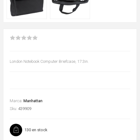
London Notebook Computer Briefcase, 17.3in.
Marca:
Manhattan
Sku:
439909
130 en stock