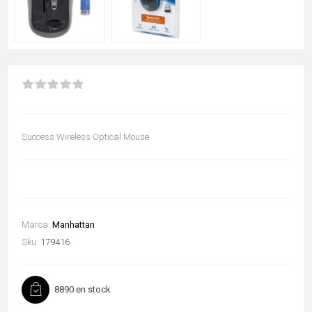
Success Wireless Optical Mouse
Marca:
Manhattan
Sku:
179416
8890 en stock