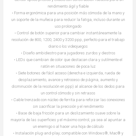
rendimiento ágil y fiable
• Forma ergonómica para una posición más cómoda de la mano y
un soporte de la muñeca para reducir la fatiga, incluso durante un
uso prolongado
• Control de botón superior para cambiar instantáneamente la
resolución de 800, 1200, 2400 y 3200 ppp, perfecto para el trabajo
diario o los videojuegos
• Diseño ambidiestro para jugadores zurdos y diestros
• LEDs que cambian de color que destacan clara y sutilmente el
ratón en situaciones de poca luz
• Siete botones de fácil acceso (derecha e izquierda, rueda de
desplazamiento, avance y retroceso de página, aumento y
disminución de la resolución en ppp) al alcance de los dedos para
un control cómodo y sin retrasos
• Cable trenzado con núcleo de ferrita para reforzar las conexiones
sin sacrificar la precisión y el rendimiento
• Base de baja fricción para un deslizamiento suave sobre la
mayoría de las superficies y el máximo control, ya sea al apuntar a
un enemigo o al hacer una hoja de cálculo
• Instalación plug-and-play; compatible con Windows®, Mac® y