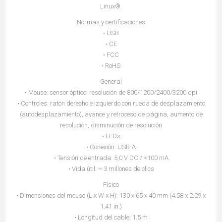
Linux®.
Normas y certificaciones
• USB
• CE
• FCC
• RoHS
General
• Mouse: sensor óptico; resolución de 800/1200/2400/3200 dpi
• Controles: ratón derecho e izquierdo con rueda de desplazamiento
(autodesplazamiento), avance y retroceso de página, aumento de
resolución, disminución de resolución
• LEDs
• Conexión: USB-A
• Tensión de entrada: 5,0 V DC / <100 mA
• Vida útil: ~ 3 millones de clics
Físico
• Dimensiones del mouse (L x W x H): 130 x 65 x 40 mm (4.58 x 2.29 x
1.41 in.)
• Longitud del cable: 1.5 m