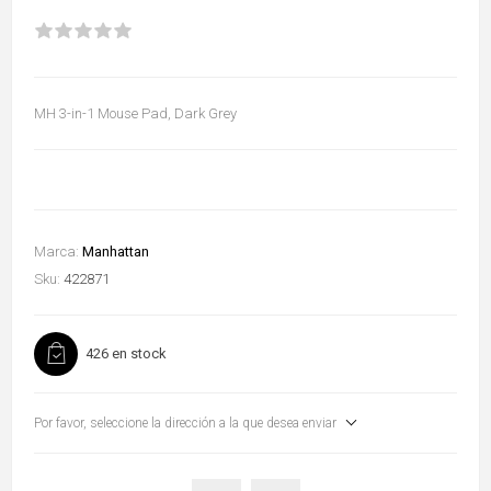
MH 3-in-1 Mouse Pad, Dark Grey
Marca:
Manhattan
Sku:
422871
426 en stock
Por favor, seleccione la dirección a la que desea enviar