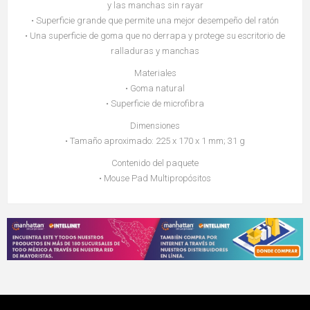
y las manchas sin rayar
• Superficie grande que permite una mejor desempeño del ratón
• Una superficie de goma que no derrapa y protege su escritorio de
ralladuras y manchas
Materiales
• Goma natural
• Superficie de microfibra
Dimensiones
• Tamaño aproximado: 225 x 170 x 1 mm; 31 g
Contenido del paquete
• Mouse Pad Multipropósitos