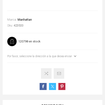
Marca:
Manhattan
Sku:
423533
120798 en stock
Por favor, seleccione la dirección a la que desea enviar