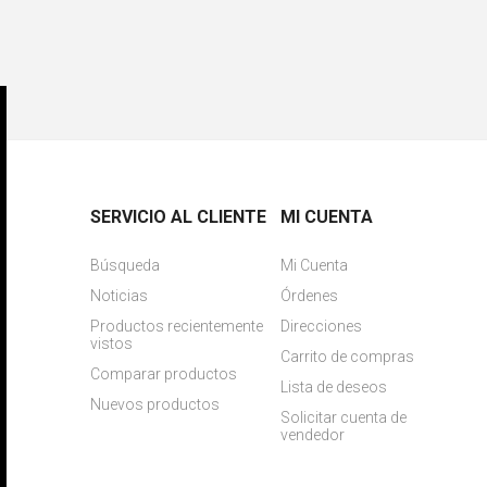
SERVICIO AL CLIENTE
MI CUENTA
Búsqueda
Mi Cuenta
Noticias
Órdenes
Productos recientemente
Direcciones
vistos
Carrito de compras
Comparar productos
Lista de deseos
Nuevos productos
Solicitar cuenta de
vendedor