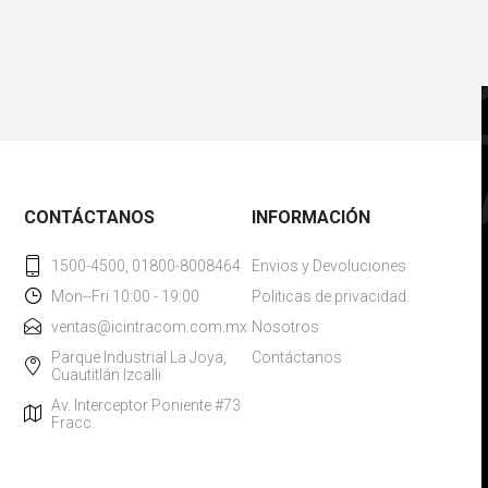
CONTÁCTANOS
INFORMACIÓN
1500-4500, 01800-8008464
Envios y Devoluciones
Mon--Fri 10:00 - 19:00
Politicas de privacidad.
ventas@icintracom.com.mx
Nosotros
Parque Industrial La Joya,
Contáctanos
Cuautitlán Izcalli
Av. Interceptor Poniente #73
Fracc.