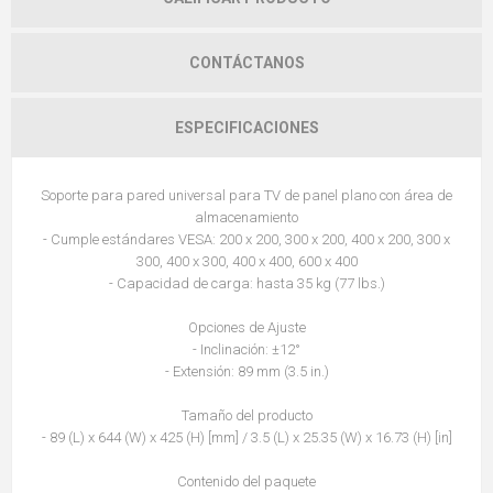
CONTÁCTANOS
ESPECIFICACIONES
Soporte para pared universal para TV de panel plano con área de
almacenamiento
- Cumple estándares VESA: 200 x 200, 300 x 200, 400 x 200, 300 x
300, 400 x 300, 400 x 400, 600 x 400
- Capacidad de carga: hasta 35 kg (77 lbs.)
Opciones de Ajuste
- Inclinación: ±12°
- Extensión: 89 mm (3.5 in.)
Tamaño del producto
- 89 (L) x 644 (W) x 425 (H) [mm] / 3.5 (L) x 25.35 (W) x 16.73 (H) [in]
Contenido del paquete