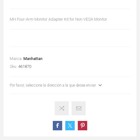
MH Four-Arm Monitor Adapter Kit for Non-VESA Monitor
Marca:
Manhattan
Sku:
461870
Por favor, seleccione la dirección a la que desea enviar