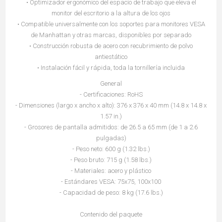
• Optimizador ergonómico del espacio de trabajo que eleva el
monitor del escritorio a la altura de los ojos
• Compatible universalmente con los soportes para monitores VESA
de Manhattan y otras marcas, disponibles por separado
• Construcción robusta de acero con recubrimiento de polvo
antiestático
• Instalación fácil y rápida, toda la tornillería incluida
General
- Certificaciones: RoHS
- Dimensiones (largo x ancho x alto): 376 x 376 x 40 mm (14.8 x 14.8 x
1.57 in.)
- Grosores de pantalla admitidos: de 26.5 a 65 mm (de 1 a 2.6
pulgadas)
- Peso neto: 600 g (1.32 lbs.)
- Peso bruto: 715 g (1.58 lbs.)
- Materiales: acero y plástico
- Estándares VESA: 75x75, 100x100
- Capacidad de peso: 8 kg (17.6 lbs.)
Contenido del paquete