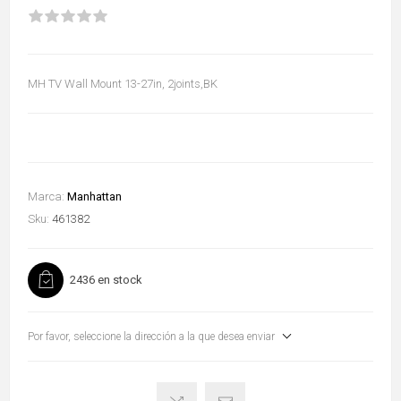
MH TV Wall Mount 13-27in, 2joints,BK
Marca:
Manhattan
Sku:
461382
2436 en stock
Por favor, seleccione la dirección a la que desea enviar