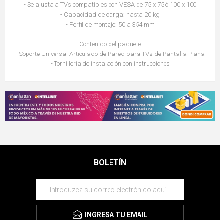
- Se ajusta a TVs compatibles con VESA de 75 x 75 ó 100 x 100
- Capacidad de carga: hasta 20 kg
- Perfil de montaje: 50 a 354 mm
Contenido del paquete
- Soporte Universal Articulado de Pared para TVs de Pantalla Plana
- Tornillería de instalación con instrucciones
BOLETÍN
INGRESA TU EMAIL