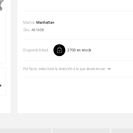
Marca:
Manhattan
Sku:
461658
Disponibilidad:
2703 en stock
Por favor, seleccione la dirección a la que desea enviar