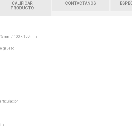
CALIFICAR
CONTÁCTANOS
ESPEC
PRODUCTO
 75 mm / 100 x 100 mm
de grueso
articulación
nta