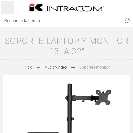
SOPORTE LAPTOP Y MONITOR
13" A 32"
Inicio
Audio y video
Soportes monitor