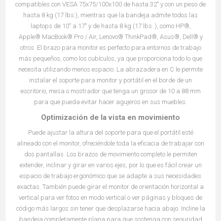
compatibles con VESA 75x75/100x100 de hasta 32" y con un peso de
hasta 8 kg (17 lbs.), mientras que la bandeja admite todos las
laptops de 10" a 17" y de hasta 8 kg (17 lbs. ), como HP
®
,
Apple
®
MacBook
®
Pro / Air, Lenovo
®
ThinkPad
®
, Asus
®
, Dell
®
y
otros. El brazo para monitor es perfecto para entornos de trabajo
más pequeños, como los cubículos, ya que proporciona todo lo que
necesita utilizando menos espacio. La abrazadera en C le permite
instalar el soporte para monitor y portátil en el borde de un
escritorio, mesa o mostrador que tenga un grosor de 10 a 88 mm
para que pueda evitar hacer agujeros en sus muebles.
Optimización de la vista en movimiento
Puede ajustar la altura del soporte para que el portátil esté
alineado con el monitor, ofreciéndole toda la eficacia de trabajar con
dos pantallas. Los brazos de movimiento completo le permiten
extender, inclinar y girar en varios ejes, por lo que es fácil crear un
espacio de trabajo ergonómico que se adapte a sus necesidades
exactas. También puede girar el monitor de orientación horizontal a
vertical para ver fotos en modo vertical o ver páginas y bloques de
código más largos sin tener que desplazarse hacia abajo. Incline la
bandeja completamente plana para que sostenga con seguridad