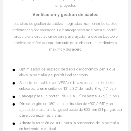
un proyector.
Ventilación y gestión de cables
Los clips de gestión de cables integrados mantienen los cables
ordenados y organizados. La bandeja ventilada para el portátil
proporciona circulación de aire para ayudar a que su Laptop o
tableta se enfríe adecuadamente para obtener un rendimiento
máximo y duradero.
Optimizador del espacio de trabajo ergonómico 2 en 1 que
eleva la pantalla y el portátil del escritorio
Soporte compatible con VESA en brazo oscilante de doble
enlace para un monitor de 13" a 32" de hasta 8 kg (17 lbs.)
Bandeja para un portátil de 10" a 17" de hasta 8 kg (17 lbs.)
Ofrece un giro de 180°, una inclinación de +90° / -35° y un
ajuste de altura a lo largo del poste de 800 mm (31 pulgadas)
para optimizar las vistas
Admite la rotación de 360° para la orientación de la pantalla
en horizontal o vertical