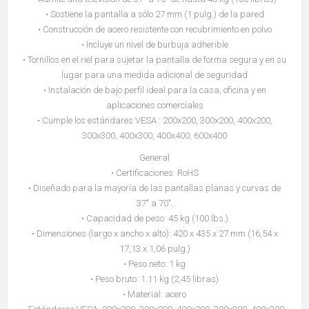
• Sostiene la pantalla a sólo 27 mm (1 pulg.) de la pared
• Construcción de acero resistente con recubrimiento en polvo
• Incluye un nivel de burbuja adherible
• Tornillos en el riel para sujetar la pantalla de forma segura y en su
lugar para una medida adicional de seguridad
• Instalación de bajo perfil ideal para la casa, oficina y en
aplicaciones comerciales
• Cumple los estándares VESA : 200x200, 300x200, 400x200,
300x300, 400x300, 400x400, 600x400
General
• Certificaciones: RoHS
• Diseñado para la mayoría de las pantallas planas y curvas de
37" a 70".
• Capacidad de peso: 45 kg (100 lbs.)
• Dimensiones (largo x ancho x alto): 420 x 435 x 27 mm (16,54 x
17,13 x 1,06 pulg.)
• Peso neto: 1 kg
• Peso bruto: 1.11 kg (2,45 libras)
• Material: acero