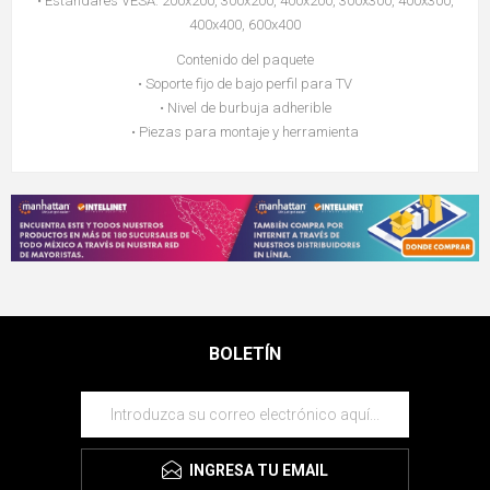
• Estándares VESA: 200x200, 300x200, 400x200, 300x300, 400x300,
400x400, 600x400
Contenido del paquete
• Soporte fijo de bajo perfil para TV
• Nivel de burbuja adherible
• Piezas para montaje y herramienta
BOLETÍN
INGRESA TU EMAIL