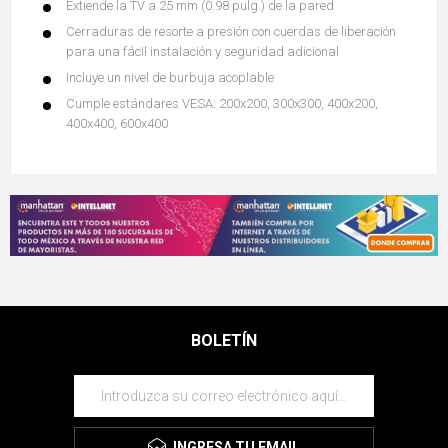
Extiende la TV a 25 mm (0.98 pulg.) de la pared
Cerraduras de resorte a presión con cuerdas de liberación
para una fácil instalación y seguridad adicional
Incluye un nivel de burbuja acoplable
Cumple estándares VESA: 200x200, 300x300, 400x200,
400x400, 600x400
BOLETÍN
INGRESA TU EMAIL