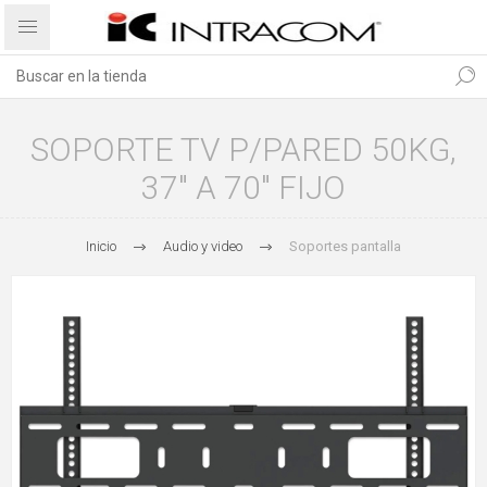
SOPORTE TV P/PARED 50KG,
37" A 70" FIJO
Inicio
Audio y video
Soportes pantalla