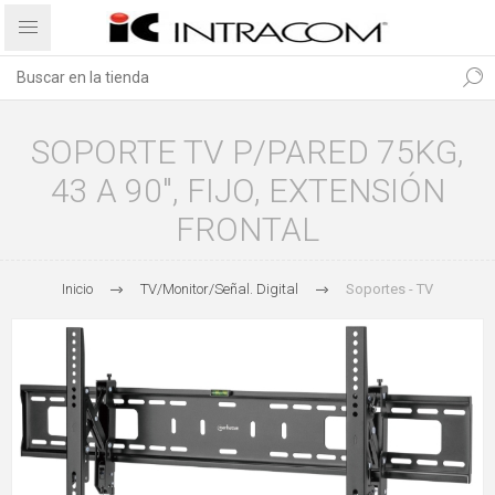
SOPORTE TV P/PARED 75KG,
43 A 90", FIJO, EXTENSIÓN
FRONTAL
Inicio
TV/Monitor/Señal. Digital
Soportes - TV