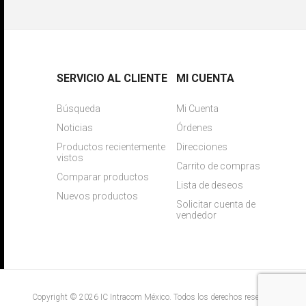
SERVICIO AL CLIENTE
MI CUENTA
Búsqueda
Mi Cuenta
Noticias
Órdenes
Productos recientemente
Direcciones
vistos
Carrito de compras
Comparar productos
Lista de deseos
Nuevos productos
Solicitar cuenta de
vendedor
Copyright © 2026 IC Intracom México. Todos los derechos reservados.