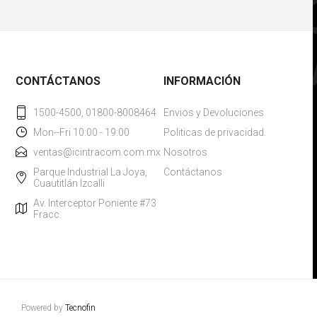
CONTÁCTANOS
INFORMACIÓN
1500-4500, 01800-8008464
Envios y Devoluciones
Mon--Fri 10:00 - 19:00
Politicas de privacidad.
ventas@icintracom.com.mx
Nosotros
Parque Industrial La Joya,
Contáctanos
Cuautitlán Izcalli
Av. Interceptor Poniente #73
Fracc.
Powered by
Tecnofin