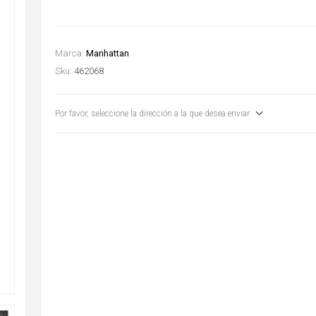
Marca:
Manhattan
Sku:
462068
Por favor, seleccione la dirección a la que desea enviar