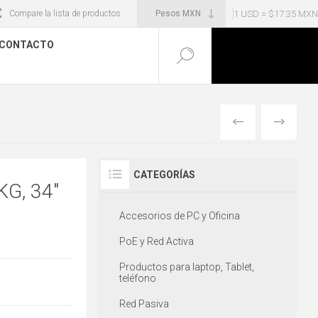
1 USD = $17.35 MXN
Compare la lista de productos
CONTACTO
ANTERIOR
SIGUIENT
CATEGORÍAS
G, 34"
Accesorios de PC y Oficina
PoE y Red Activa
Productos para laptop, Tablet,
teléfono
Red Pasiva