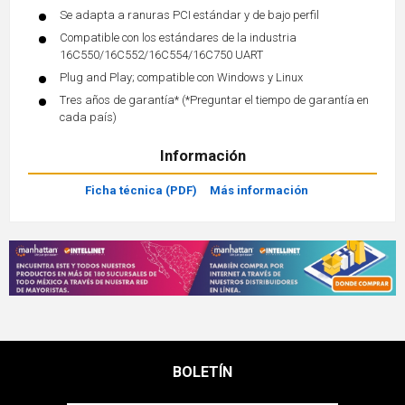
Se adapta a ranuras PCI estándar y de bajo perfil
Compatible con los estándares de la industria
16C550/16C552/16C554/16C750 UART
Plug and Play; compatible con Windows y Linux
Tres años de garantía* (*Preguntar el tiempo de garantía en
cada país)
Información
Ficha técnica (PDF)
Más información
BOLETÍN