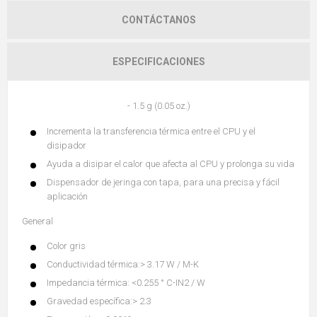
CONTÁCTANOS
ESPECIFICACIONES
- 1.5 g (0.05 oz.)
Incrementa la transferencia térmica entre el CPU y el
disipador
Ayuda a disipar el calor que afecta al CPU y prolonga su vida
Dispensador de jeringa con tapa, para una precisa y fácil
aplicación
General
Color gris
Conductividad térmica:> 3.17 W / M-K
Impedancia térmica: <0.255 ° C-IN2 / W
Gravedad específica:> 2.3