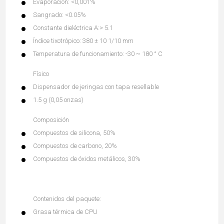
Evaporación: <0,001%
Sangrado: <0.05%
Constante dieléctrica A:> 5.1
Índice tixotrópico: 380 ± 10 1/10 mm
Temperatura de funcionamiento: -30 ~ 180 ° C
Físico
Dispensador de jeringas con tapa resellable
1.5 g (0,05 onzas)
Composición
Compuestos de silicona, 50%
Compuestos de carbono, 20%
Compuestos de óxidos metálicos, 30%
Contenidos del paquete:
Grasa térmica de CPU